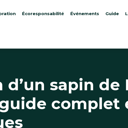
oration
Écoresponsabilité
Événements
Guide
L
 d’un sapin de 
 guide complet 
ues