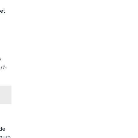
et
s
pré-
de
lture