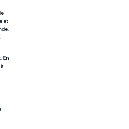
de
e et
nde.
.
t. En
 à
e