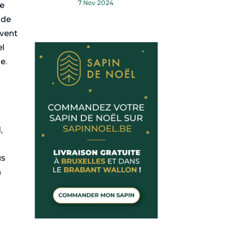
7 Nov 2024
Le
t de
uvent
el
e.
,
us
n