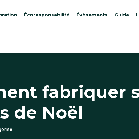
oration
Écoresponsabilité
Événements
Guide
L
ent fabriquer 
s de Noël
gorisé