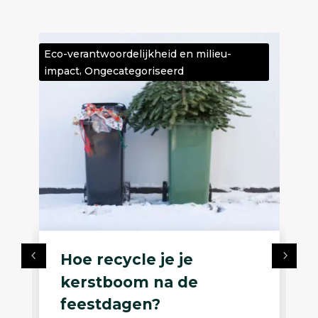
Eco-verantwoordelijkheid en milieu-
Eco-ve
,
impact
Ongecategoriseerd
impac
Hoe recycle je je
W
kerstboom na de
ee
feestdagen?
k