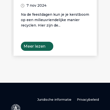
7 nov 2024
Na de feestdagen kun je je kerstboom
Kie
op een milieuvriendelijke manier
ker
recyclen. Hier zijn de...
mil
Meer lezen
M
Juridische informatie
Privacybeleid