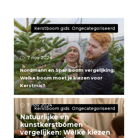
Kerstboom gids
,
Ongecategoriseerd
7 nov 2024
Nordmann en Spar boom vergelijking:
Welke boom moet je kiezen voor
Kerstmis?
7 nov 2024
Kerstboom gids
,
Ongecategoriseerd
Natuurlijke en
kunstkerstbomen
vergelijken: Welke kiezen